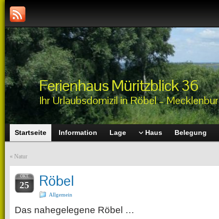
Ferienhaus Müritzblick 36
Ihr Urlaubsdomizil in Röbel – Mecklenbu
Startseite
Information
Lage
Haus
Belegung
«
Natur
Röbel
OKT.
25
Allgemein
Das nahegelegene Röbel …